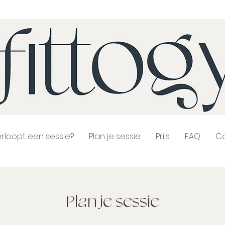
rloopt een sessie?
Plan je sessie
Prijs
FAQ
C
Plan je sessie